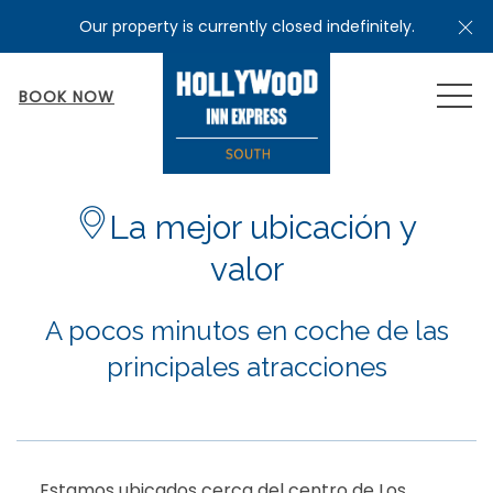
Cl
Our property is currently closed indefinitely.
MEN
BOOK NOW
​La mejor
ubicación y
valor
A pocos minutos en coche de las
principales atracciones
Estamos ubicados cerca del centro de Los